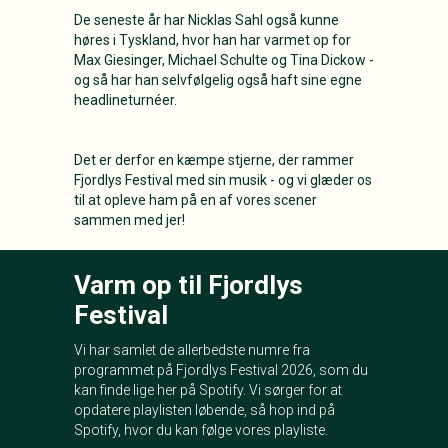
De seneste år har Nicklas Sahl også kunne
høres i Tyskland, hvor han har varmet op for
Max Giesinger, Michael Schulte og Tina Dickow -
og så har han selvfølgelig også haft sine egne
headlineturnéer.
Det er derfor en kæmpe stjerne, der rammer
Fjordlys Festival med sin musik - og vi glæder os
til at opleve ham på en af vores scener
sammen med jer!
Varm op til Fjordlys
Festival
Vi har samlet de allerbedste numre fra
programmet på Fjordlys Festival 2026, som du
kan finde lige her på Spotify. Vi sørger for at
opdatere playlisten løbende, så hop ind på
Spotify, hvor du kan følge vores playliste.