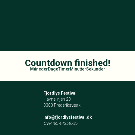
Countdown finished!
Måneder
Dage
Timer
Minutter
Sekunder
Fjordlys Festival
Havnelinjen 23
3300 Frederiksværk
info@fjordlysfestival.dk
CVR nr.: 44358727