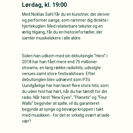
Lørdag, kl. 19:00
Med Nicklas Sahl får du en kunstner, der skriver
og performer sange, som rammer dig direkte i
hjertekuglen. Med relaterbare tekster og en
ærlig tilgang, får du en historiefortæller, der
samler musikelskere i alle aldre.
Siden han udkom med sin debutsingle “Hero” i
2018 har han fået mere end 75 millioner
streams, en lang række radiohits, udsolgte
venues samt store festivalshows. Efter
debutsinglen blev udnævnt som P3’s
Uundgåelige har han lavet flere store hits, som
du uden tvivl har hørt, når du har tændt for din
radio. Når først “New Eyes”, “Planets” og “Four
Walls” begynder at spille, vil du garanteret
begynde at synge og bevæge kroppen i takt
med musikken - for det er virkelig svært at lade
vær’!